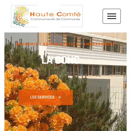
ECONOMIE
ACTION SOCIALE
AMENAGEMENT
LA CCHC
AU PLUS PRÈS DE VOUS
LES SERVICES