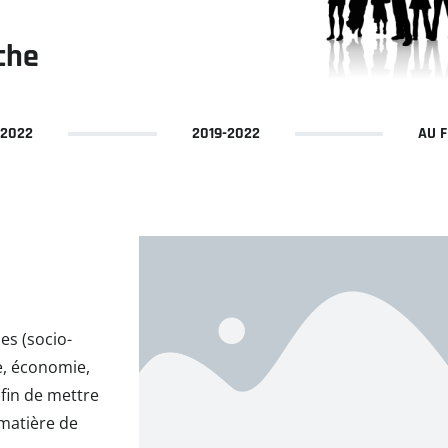
che
 2022
2019-2022
AU F
es (socio-
e, économie,
fin de mettre
 matière de