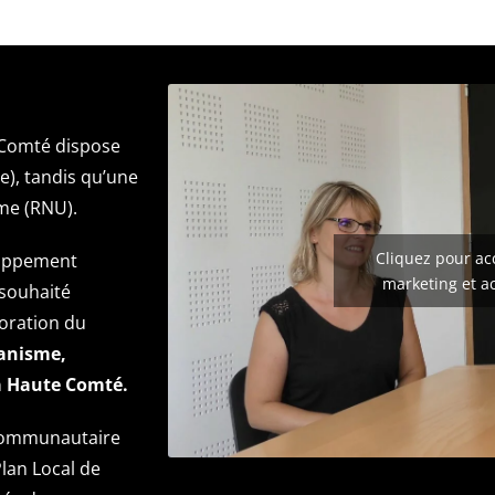
 Comté dispose
), tandis qu’une
sme (RNU).
Cliquez pour ac
loppement
marketing et a
 souhaité
boration du
banisme,
la Haute Comté.
l Communautaire
lan Local de